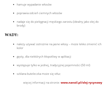
hamuje wypadanie włosów
poprawia odcień ciemnych włosów
nadaje się do pielęgnacji męskiego zarostu (idealny jako olej do
brody)
WADY:
należy używać ostrożnie na jasne włosy – może lekko zmienić ich
kolor
gęsty, dla niektórych kłopotliwy w aplikacji
występuje tylko w jednej, tradycyjnej pojemności (50 ml)
szklana buteleczka może się stłuc
więcej informacji na stronie:
www.nanoil.pl/olej-rycynowy