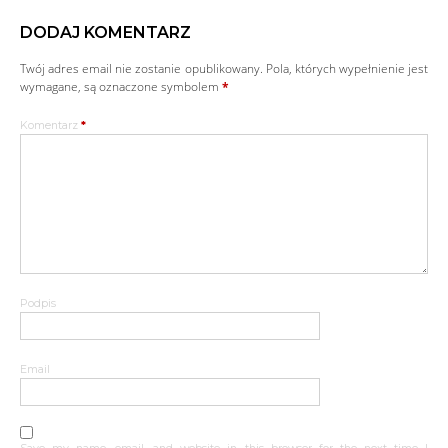
DODAJ KOMENTARZ
Twój adres email nie zostanie opublikowany.
Pola, których wypełnienie jest
wymagane, są oznaczone symbolem
*
Komentarz
*
Podpis
Email