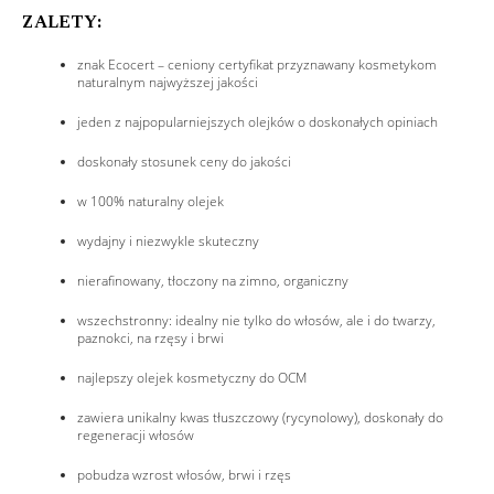
ZALETY:
znak Ecocert – ceniony certyfikat przyznawany kosmetykom
naturalnym najwyższej jakości
jeden z najpopularniejszych olejków o doskonałych opiniach
doskonały stosunek ceny do jakości
w 100% naturalny olejek
wydajny i niezwykle skuteczny
nierafinowany, tłoczony na zimno, organiczny
wszechstronny: idealny nie tylko do włosów, ale i do twarzy,
paznokci, na rzęsy i brwi
najlepszy olejek kosmetyczny do OCM
zawiera unikalny kwas tłuszczowy (rycynolowy), doskonały do
regeneracji włosów
pobudza wzrost włosów, brwi i rzęs