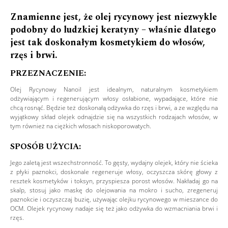
Znamienne jest, że olej rycynowy jest niezwykle
podobny do ludzkiej keratyny – właśnie dlatego
jest tak doskonałym kosmetykiem do włosów,
rzęs i brwi.
PRZEZNACZENIE:
Olej Rycynowy Nanoil jest idealnym, naturalnym kosmetykiem
odżywiającym i regenerującym włosy osłabione, wypadające, które nie
chcą rosnąć. Będzie też doskonałą odżywka do rzęs i brwi, a ze względu na
wyjątkowy skład olejek odnajdzie się na wszystkich rodzajach włosów, w
tym również na ciężkich włosach niskoporowatych.
SPOSÓB UŻYCIA:
Jego zaletą jest wszechstronność. To gęsty, wydajny olejek, który nie ścieka
z płyki paznokci, doskonale regeneruje włosy, oczyszcza skórę głowy z
resztek kosmetyków i toksyn, przyspiesza porost włosów. Nakładaj go na
skalp, stosuj jako maskę do olejowania na mokro i sucho, zregeneruj
paznokcie i oczyszczaj buzię, używając olejku rycynowego w mieszance do
OCM. Olejek rycynowy nadaje się też jako odżywka do wzmacniania brwi i
rzęs.