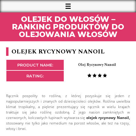
OLEJEK DO WŁOSÓW –
RANKING PRODUKTÓW DO
OLEJOWANIA WŁOSÓW
OLEJEK RYCYNOWY NANOIL
Olej Rycynowy Nanoil
PRODUCT NAME:
RATING:
Rącznik pospolity to roślina, z której pozyskuje się jeden z
najpopularniejszych i znanych od dziesięcioleci olejków. Roślina uwielbia
klimat tropikalny, a pięknie prezentujący się rącznik w wielu krajach
traktuje się jako roślinę ozdobną. Z jego nasion zamkniętych w
czerwonych, kolczastych łupinach wytwarza się
olejek rycynowy Nanoil,
stosowany nie tylko jako remedium na porost włosów, ale też na rzęsy,
włosy i brwi.