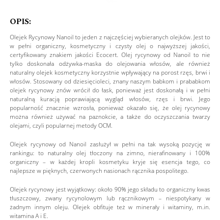
OPIS:
Olejek Rycynowy Nanoil to jeden z najczęściej wybieranych olejków. Jest to
w pełni organiczny, kosmetyczny i czysty olej o najwyższej jakości,
certyfikowany znakiem jakości Ecocert. Olej rycynowy od Nanoil to nie
tylko doskonała odżywka-maska do olejowania włosów, ale również
naturalny olejek kosmetyczny korzystnie wpływający na porost rzęs, brwi i
włosów. Stosowany od dziesięcioleci, znany naszym babkom i prababkom
olejek rycynowy znów wrócił do łask, ponieważ jest doskonałą i w pełni
naturalną kuracją poprawiającą wygląd włosów, rzęs i brwi. Jego
popularność znacznie wzrosła, ponieważ okazało się, że olej rycynowy
można również używać na paznokcie, a także do oczyszczania twarzy
olejami, czyli popularnej metody OCM.
Olejek rycynowy od Nanoil zasłużył w pełni na tak wysoką pozycję w
rankingu: to naturalny olej tłoczony na zimno, nierafinowany i 100%
organiczny – w każdej kropli kosmetyku kryje się esencja tego, co
najlepsze w pięknych, czerwonych nasionach rącznika pospolitego.
Olejek rycynowy jest wyjątkowy: około 90% jego składu to organiczny kwas
tłuszczowy, zwany rycynolowym lub rącznikowym – niespotykany w
żadnym innym oleju. Olejek obfituje też w minerały i witaminy, m.in.
witamina A i E.