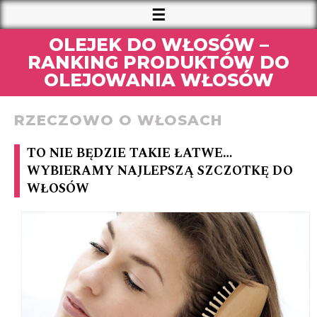
OLEJEK DO WŁOSÓW –
RANKING PRODUKTÓW DO
OLEJOWANIA WŁOSÓW
RZECZOWO O WŁOSACH
TO NIE BĘDZIE TAKIE ŁATWE…
WYBIERAMY NAJLEPSZĄ SZCZOTKĘ DO
WŁOSÓW