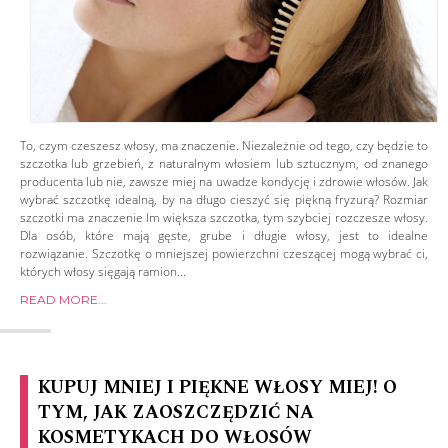
To, czym czeszesz włosy, ma znaczenie. Niezależnie od tego, czy będzie to
szczotka lub grzebień, z naturalnym włosiem lub sztucznym, od znanego
producenta lub nie, zawsze miej na uwadze kondycję i zdrowie włosów. Jak
wybrać szczotkę idealną, by na długo cieszyć się piękną fryzurą? Rozmiar
szczotki ma znaczenie Im większa szczotka, tym szybciej rozczesze włosy.
Dla osób, które mają gęste, grube i długie włosy, jest to idealne
rozwiązanie. Szczotkę o mniejszej powierzchni czeszącej mogą wybrać ci,
których włosy sięgają ramion...
READ MORE...
KUPUJ MNIEJ I PIĘKNE WŁOSY MIEJ! O
TYM, JAK ZAOSZCZĘDZIĆ NA
KOSMETYKACH DO WŁOSÓW