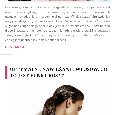
Czy wiesz, kim jest trycholog? Najprościej mówiąc, to specjalista od
włosów i skóry głowy. Jeżeli zmagasz się z nawracającym łupieżem lub
uczuciem swędzenia, on na pewno ci pomoże. W jaki sposób? Sprawdź, jak
wygląda zabieg oczyszczania skóry głowy. Zabieg oczyszczania skóry głowy
w gabinecie trychologa podzielony jest aż na osiem etapów. Trwa bardzo
długo i kosztuje niemało. Ale czego nie robi się dla urody! Na początek
skórę głowy „traktuje” się urządzeniem zwanym prądami d’Arsonoval.
Zabieg jest bezbolesny, działa dotleniająco i...
READ MORE...
OPTYMALNE NAWILŻANIE WŁOSÓW. CO
TO JEST PUNKT ROSY?