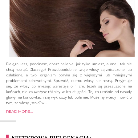
Pielęgnujesz, podcinasz, dbasz najlepiej jak tylko umiesz, a one i tak nie
chcą rosnąć. Dlaczego? Prawdopodobnie twoje włosy są zniszczone lub
osłabione, a twój organizm boryka się z większymi lub mniejszymi
problemami zdrowotnymi. Sprawdź, czemu włosy nie rosną. Przyjmuje
się, że włosy co miesiąc wzrastają o 1 cm. Jeżeli są przesuszone na
końcach, nie zauważysz różnicy w ich długości. To, co urośnie od nasady
głowy, na końcówkach się wykruszy lub połamie. Możemy wtedy mówić o
tym, że włosy „stoją” w...
READ MORE...