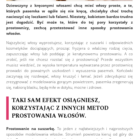
Dziewczyny z kręconymi włosami chcą mieć włosy proste, a te,
których pasemka w ogóle się nie kręcą, chciałyby choć trochę
nacieszyć się loczkami lub falami. Niestety, kobietom bardzo trudno
jest dogodzić. Być może te, które do tej pory korzystały z
prostownicy, zechcą przetestować inne sposoby prostowania
włosów.
Najszybciej włosy wyprostujesz, korzystając z suszarki i odpowiednich
kosmetyków dociążających, prosząc fryzjera o właściwy rodzaj cięcia,
zapuszczając włosy lub poddając je keratynowemu prostowaniu. A co
zrobić, jeśli nie chcesz rozstać się z prostownicą? Przede wszystkim
musisz wiedzieć, że wysoka temperatura wytwarzana przez prostownicę
prowadzi do poważnych uszkodzeń i wysuszenia pasemek. Końcówki
zaczynają się rozdwajać, włosy kruszyć i łamać. Jeżeli zdecydujesz się
zrezygnować z modelowania gorącym powietrzem, pasemka zregenerują
się, nabiorą blasku, będą miłe w dotyku, mocne i zdrowe.
TAKI SAM EFEKT OSIĄGNIESZ,
KORZYSTAJĄC Z INNYCH METOD
PROSTOWANIA WŁOSÓW.
Prostowanie na suszarkę.
To jeden z najłatwiejszych i najprostszych
sposobów modelowania włosów. Strumień powietrza kieruj od góry do