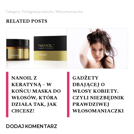
Category:
Pielęgnacja włosów
,
Włosomaniaczka
RELATED POSTS
NANOIL Z
GADŻETY
KERATYNĄ – W
DBAJĄCEJ O
KOŃCU MASKA DO
WŁOSY KOBIETY.
WŁOSÓW, KTÓRA
CZYLI NIEZBĘDNIK
DZIAŁA TAK, JAK
PRAWDZIWEJ
CHCESZ!
WŁOSOMANIACZKI
DODAJ KOMENTARZ