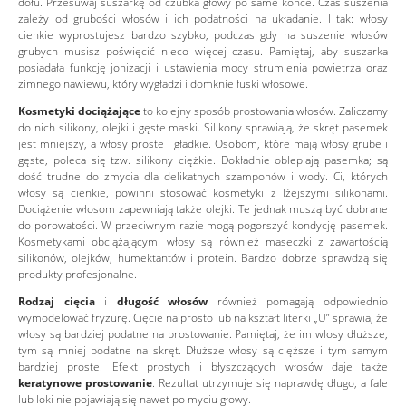
dołu. Przesuwaj suszarkę od czubka głowy po same końce. Czas suszenia
zależy od grubości włosów i ich podatności na układanie. I tak: włosy
cienkie wyprostujesz bardzo szybko, podczas gdy na suszenie włosów
grubych musisz poświęcić nieco więcej czasu. Pamiętaj, aby suszarka
posiadała funkcję jonizacji i ustawienia mocy strumienia powietrza oraz
zimnego nawiewu, który wygładzi i domknie łuski włosowe.
Kosmetyki dociążające
to kolejny sposób prostowania włosów. Zaliczamy
do nich silikony, olejki i gęste maski. Silikony sprawiają, że skręt pasemek
jest mniejszy, a włosy proste i gładkie. Osobom, które mają włosy grube i
gęste, poleca się tzw. silikony ciężkie. Dokładnie oblepiają pasemka; są
dość trudne do zmycia dla delikatnych szamponów i wody. Ci, których
włosy są cienkie, powinni stosować kosmetyki z lżejszymi silikonami.
Dociążenie włosom zapewniają także olejki. Te jednak muszą być dobrane
do porowatości. W przeciwnym razie mogą pogorszyć kondycję pasemek.
Kosmetykami obciążającymi włosy są również maseczki z zawartością
silikonów, olejków, humektantów i protein. Bardzo dobrze sprawdzą się
produkty profesjonalne.
Rodzaj cięcia
i
długość włosów
również pomagają odpowiednio
wymodelować fryzurę. Cięcie na prosto lub na kształt literki „U” sprawia, że
włosy są bardziej podatne na prostowanie. Pamiętaj, że im włosy dłuższe,
tym są mniej podatne na skręt. Dłuższe włosy są cięższe i tym samym
bardziej proste. Efekt prostych i błyszczących włosów daje także
keratynowe prostowanie
. Rezultat utrzymuje się naprawdę długo, a fale
lub loki nie pojawiają się nawet po myciu głowy.