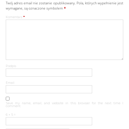
Twój adres email nie zostanie opublikowany.
Pola, których wypełnienie jest
wymagane, są oznaczone symbolem
*
Komentarz
*
Podpis
Email
Save my name, email, and website in this browser for the next time I
comment.
6 + 5 =