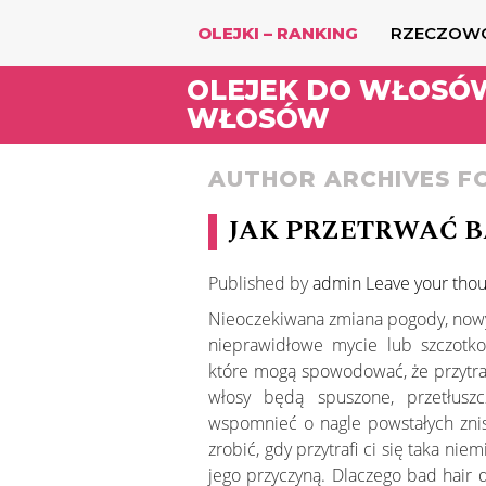
OLEJKI – RANKING
RZECZOW
OLEJEK DO WŁOSÓ
WŁOSÓW
AUTHOR ARCHIVES F
JAK PRZETRWAĆ B
Published by
admin
Leave your tho
Nieoczekiwana zmiana pogody, nowy
nieprawidłowe mycie lub szczotko
które mogą spowodować, że przytraf
włosy będą spuszone, przetłuszc
wspomnieć o nagle powstałych zni
zrobić, gdy przytrafi ci się taka nie
jego przyczyną. Dlaczego bad hair d