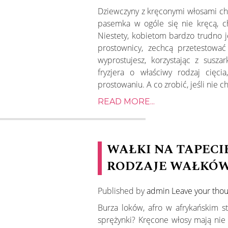
Dziewczyny z kręconymi włosami chc
pasemka w ogóle się nie kręcą, ch
Niestety, kobietom bardzo trudno je
prostownicy, zechcą przetestować
wyprostujesz, korzystając z susz
fryzjera o właściwy rodzaj cięc
prostowaniu. A co zrobić, jeśli nie c
READ MORE...
WAŁKI NA TAPECIE
RODZAJE WAŁKÓ
Published by
admin
Leave your tho
Burza loków, afro w afrykańskim st
sprężynki? Kręcone włosy mają nie