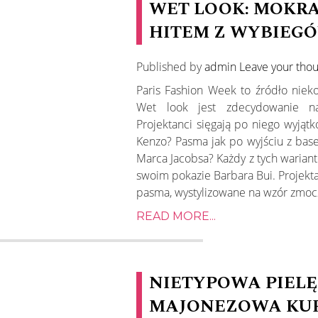
WET LOOK: MOKRA
HITEM Z WYBIEG
Published by
admin
Leave your tho
Paris Fashion Week to źródło nieko
Wet look jest zdecydowanie naj
Projektanci sięgają po niego wyjąt
Kenzo? Pasma jak po wyjściu z bas
Marca Jacobsa? Każdy z tych warian
swoim pokazie Barbara Bui. Projekta
pasma, wystylizowane na wzór zmocz
READ MORE...
NIETYPOWA PIELĘ
MAJONEZOWA KU