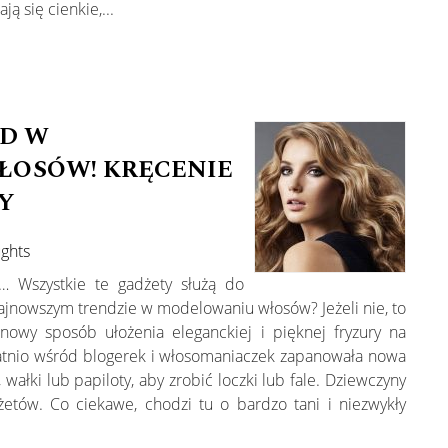
ą się cienkie,...
D W
OSÓW! KRĘCENIE
Y
ughts
ka… Wszystkie te gadżety służą do
 najnowszym trendzie w modelowaniu włosów? Jeżeli nie, to
 nowy sposób ułożenia eleganckiej i pięknej fryzury na
atnio wśród blogerek i włosomaniaczek zapanowała nowa
wałki lub papiloty, aby zrobić loczki lub fale. Dziewczyny
żetów. Co ciekawe, chodzi tu o bardzo tani i niezwykły