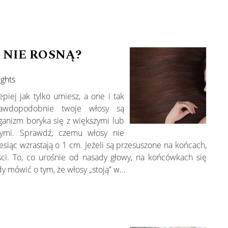
 NIE ROSNĄ?
ughts
epiej jak tylko umiesz, a one i tak
rawdopodobnie twoje włosy są
rganizm boryka się z większymi lub
ymi. Sprawdź, czemu włosy nie
iesiąc wzrastają o 1 cm. Jeżeli są przesuszone na końcach,
ści. To, co urośnie od nasady głowy, na końcówkach się
mówić o tym, że włosy „stoją” w...