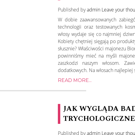
Published by
admin
Leave your tho
W dobie zaawansowanych zabiegó
technologii oraz testowanych ko
włosy wydaje się co najmniej dziw
Kobiety chętniej sięgają po produk
słusznie? Właściwości majonezu Bi
powinniśmy mieć na myśli majonez
zaszkodzi naszym włosom. Zawi
dodatkowych. Na włosach najlepiej s
READ MORE...
JAK WYGLĄDA BA
TRYCHOLOGICZN
Published by
admin
Leave your tho