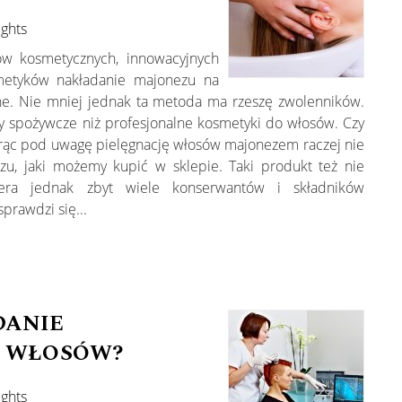
ughts
w kosmetycznych, innowacyjnych
smetyków nakładanie majonezu na
ne. Nie mniej jednak ta metoda ma rzeszę zwolenników.
ty spożywcze niż profesjonalne kosmetyki do włosów. Czy
orąc pod uwagę pielęgnację włosów majonezem raczej nie
u, jaki możemy kupić w sklepie. Taki produkt też nie
era jednak zbyt wiele konserwantów i składników
prawdzi się...
DANIE
E WŁOSÓW?
ughts