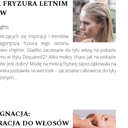
 FRYZURA LETNIM
ÓW
ughts
ńczących się inspiracji i trendów.
gorętszą fryzurą tego sezonu.
kowo chętnie. Gładko zaczesane do tyłu włosy na pokazie
enu w stylu Dsquared2? Albo mokry chaos jak na pokazie
tów jest dobry! Modę na mokrą fryzurę zapoczątkowała na
ntka postawiła na wet look – zaczesane całkowicie do tyłu
onych...
GNACJA:
RACJA DO WŁOSÓW