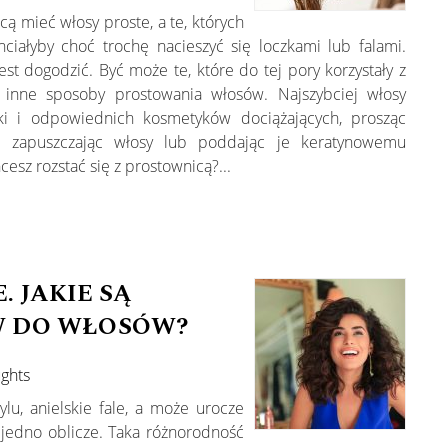
ą mieć włosy proste, a te, których
ciałyby choć trochę nacieszyć się loczkami lub falami.
st dogodzić. Być może te, które do tej pory korzystały z
 inne sposoby prostowania włosów. Najszybciej włosy
arki i odpowiednich kosmetyków dociążających, prosząc
ia, zapuszczając włosy lub poddając je keratynowemu
hcesz rozstać się z prostownicą?...
. JAKIE SĄ
W DO WŁOSÓW?
ughts
ylu, anielskie fale, a może urocze
 jedno oblicze. Taka różnorodność