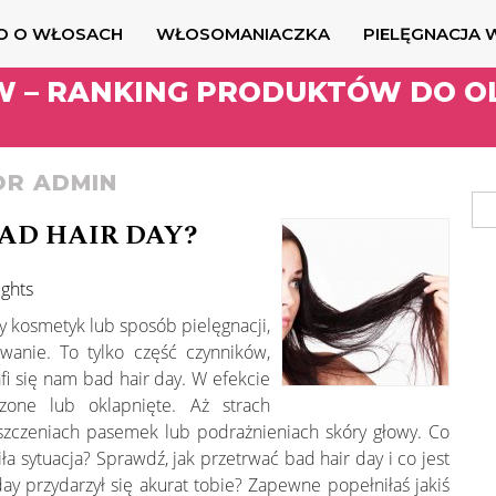
O O WŁOSACH
WŁOSOMANIACZKA
PIELĘGNACJA
W – RANKING PRODUKTÓW DO O
OR ADMIN
AD HAIR DAY?
ughts
 kosmetyk lub sposób pielęgnacji,
wanie. To tylko część czynników,
i się nam bad hair day. W efekcie
zone lub oklapnięte. Aż strach
szczeniach pasemek lub podrażnieniach skóry głowy. Co
miła sytuacja? Sprawdź, jak przetrwać bad hair day i co jest
ay przydarzył się akurat tobie? Zapewne popełniłaś jakiś