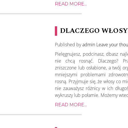
READ MORE...
DLACZEGO WŁOSY
Published by
admin
Leave your tho
Pielęgnujesz, podcinasz, dbasz najl
nie chcą rosnąć. Dlaczego? P
zniszczone lub osłabione, a twój o
mniejszymi problemami zdrowotn
rosną. Przyjmuje się, że włosy co m
nie zauważysz różnicy w ich długo
wykruszy lub połamie. Możemy wtedy 
READ MORE...