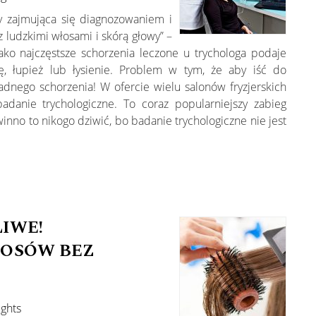
y zajmująca się diagnozowaniem i
 ludzkimi włosami i skórą głowy” –
Jako najczęstsze schorzenia leczone u trychologa podaje
ę, łupież lub łysienie. Problem w tym, że aby iść do
adnego schorzenia! W ofercie wielu salonów fryzjerskich
adanie trychologiczne. To coraz popularniejszy zabieg
winno to nikogo dziwić, bo badanie trychologiczne nie jest
LIWE!
OSÓW BEZ
ughts